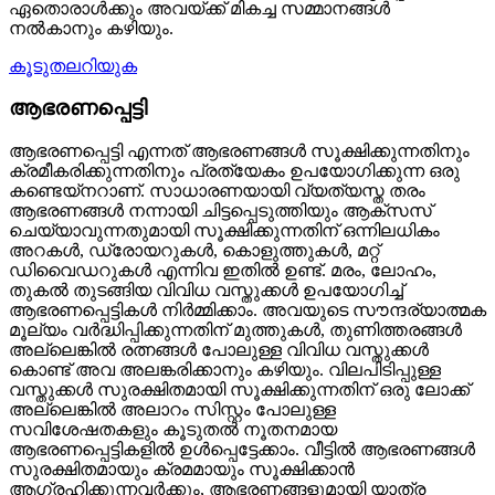
ഏതൊരാൾക്കും അവയ്ക്ക് മികച്ച സമ്മാനങ്ങൾ
നൽകാനും കഴിയും.
കൂടുതലറിയുക
ആഭരണപ്പെട്ടി
ആഭരണപ്പെട്ടി എന്നത് ആഭരണങ്ങൾ സൂക്ഷിക്കുന്നതിനും
ക്രമീകരിക്കുന്നതിനും പ്രത്യേകം ഉപയോഗിക്കുന്ന ഒരു
കണ്ടെയ്നറാണ്. സാധാരണയായി വ്യത്യസ്ത തരം
ആഭരണങ്ങൾ നന്നായി ചിട്ടപ്പെടുത്തിയും ആക്‌സസ്
ചെയ്യാവുന്നതുമായി സൂക്ഷിക്കുന്നതിന് ഒന്നിലധികം
അറകൾ, ഡ്രോയറുകൾ, കൊളുത്തുകൾ, മറ്റ്
ഡിവൈഡറുകൾ എന്നിവ ഇതിൽ ഉണ്ട്. മരം, ലോഹം,
തുകൽ തുടങ്ങിയ വിവിധ വസ്തുക്കൾ ഉപയോഗിച്ച്
ആഭരണപ്പെട്ടികൾ നിർമ്മിക്കാം. അവയുടെ സൗന്ദര്യാത്മക
മൂല്യം വർദ്ധിപ്പിക്കുന്നതിന് മുത്തുകൾ, തുണിത്തരങ്ങൾ
അല്ലെങ്കിൽ രത്നങ്ങൾ പോലുള്ള വിവിധ വസ്തുക്കൾ
കൊണ്ട് അവ അലങ്കരിക്കാനും കഴിയും. വിലപിടിപ്പുള്ള
വസ്തുക്കൾ സുരക്ഷിതമായി സൂക്ഷിക്കുന്നതിന് ഒരു ലോക്ക്
അല്ലെങ്കിൽ അലാറം സിസ്റ്റം പോലുള്ള
സവിശേഷതകളും കൂടുതൽ നൂതനമായ
ആഭരണപ്പെട്ടികളിൽ ഉൾപ്പെട്ടേക്കാം. വീട്ടിൽ ആഭരണങ്ങൾ
സുരക്ഷിതമായും ക്രമമായും സൂക്ഷിക്കാൻ
ആഗ്രഹിക്കുന്നവർക്കും, ആഭരണങ്ങളുമായി യാത്ര