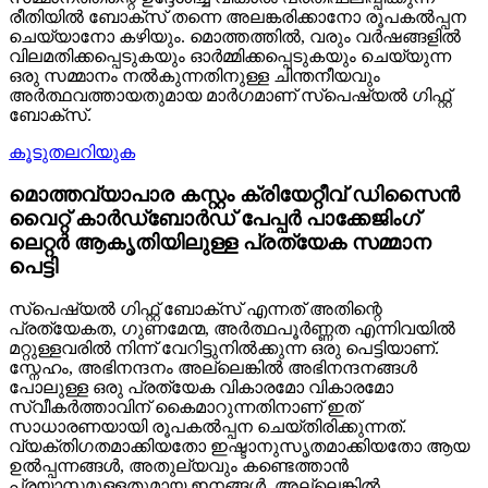
രീതിയിൽ ബോക്സ് തന്നെ അലങ്കരിക്കാനോ രൂപകൽപ്പന
ചെയ്യാനോ കഴിയും. മൊത്തത്തിൽ, വരും വർഷങ്ങളിൽ
വിലമതിക്കപ്പെടുകയും ഓർമ്മിക്കപ്പെടുകയും ചെയ്യുന്ന
ഒരു സമ്മാനം നൽകുന്നതിനുള്ള ചിന്തനീയവും
അർത്ഥവത്തായതുമായ മാർഗമാണ് സ്പെഷ്യൽ ഗിഫ്റ്റ്
ബോക്സ്.
കൂടുതലറിയുക
മൊത്തവ്യാപാര കസ്റ്റം ക്രിയേറ്റീവ് ഡിസൈൻ
വൈറ്റ് കാർഡ്ബോർഡ് പേപ്പർ പാക്കേജിംഗ്
ലെറ്റർ ആകൃതിയിലുള്ള പ്രത്യേക സമ്മാന
പെട്ടി
സ്പെഷ്യൽ ഗിഫ്റ്റ് ബോക്സ് എന്നത് അതിന്റെ
പ്രത്യേകത, ഗുണമേന്മ, അർത്ഥപൂർണ്ണത എന്നിവയിൽ
മറ്റുള്ളവരിൽ നിന്ന് വേറിട്ടുനിൽക്കുന്ന ഒരു പെട്ടിയാണ്.
സ്നേഹം, അഭിനന്ദനം അല്ലെങ്കിൽ അഭിനന്ദനങ്ങൾ
പോലുള്ള ഒരു പ്രത്യേക വികാരമോ വികാരമോ
സ്വീകർത്താവിന് കൈമാറുന്നതിനാണ് ഇത്
സാധാരണയായി രൂപകൽപ്പന ചെയ്തിരിക്കുന്നത്.
വ്യക്തിഗതമാക്കിയതോ ഇഷ്ടാനുസൃതമാക്കിയതോ ആയ
ഉൽപ്പന്നങ്ങൾ, അതുല്യവും കണ്ടെത്താൻ
പ്രയാസമുള്ളതുമായ ഇനങ്ങൾ, അല്ലെങ്കിൽ