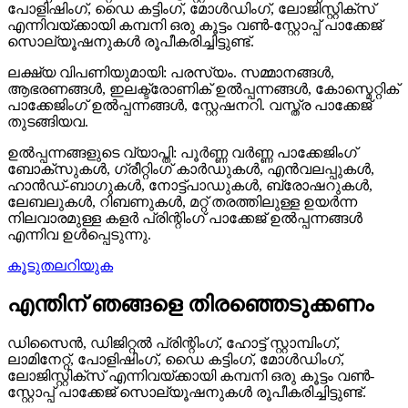
പോളിഷിംഗ്, ഡൈ കട്ടിംഗ്, മോൾഡിംഗ്, ലോജിസ്റ്റിക്സ്
എന്നിവയ്ക്കായി കമ്പനി ഒരു കൂട്ടം വൺ-സ്റ്റോപ്പ് പാക്കേജ്
സൊല്യൂഷനുകൾ രൂപീകരിച്ചിട്ടുണ്ട്.
ലക്ഷ്യ വിപണിയുമായി: പരസ്യം. സമ്മാനങ്ങൾ,
ആഭരണങ്ങൾ, ഇലക്ട്രോണിക് ഉൽപ്പന്നങ്ങൾ, കോസ്മെറ്റിക്
പാക്കേജിംഗ് ഉൽപ്പന്നങ്ങൾ, സ്റ്റേഷനറി. വസ്ത്ര പാക്കേജ്
തുടങ്ങിയവ.
ഉൽപ്പന്നങ്ങളുടെ വ്യാപ്തി: പൂർണ്ണ വർണ്ണ പാക്കേജിംഗ്
ബോക്സുകൾ, ഗ്രീറ്റിംഗ് കാർഡുകൾ, എൻവലപ്പുകൾ,
ഹാൻഡ്-ബാഗുകൾ, നോട്ട്പാഡുകൾ, ബ്രോഷറുകൾ,
ലേബലുകൾ, റിബണുകൾ, മറ്റ് തരത്തിലുള്ള ഉയർന്ന
നിലവാരമുള്ള കളർ പ്രിന്റിംഗ് പാക്കേജ് ഉൽപ്പന്നങ്ങൾ
എന്നിവ ഉൾപ്പെടുന്നു.
കൂടുതലറിയുക
എന്തിന് ഞങ്ങളെ തിരഞ്ഞെടുക്കണം
ഡിസൈൻ, ഡിജിറ്റൽ പ്രിന്റിംഗ്, ഹോട്ട് സ്റ്റാമ്പിംഗ്,
ലാമിനേറ്റ്, പോളിഷിംഗ്, ഡൈ കട്ടിംഗ്, മോൾഡിംഗ്,
ലോജിസ്റ്റിക്സ് എന്നിവയ്ക്കായി കമ്പനി ഒരു കൂട്ടം വൺ-
സ്റ്റോപ്പ് പാക്കേജ് സൊല്യൂഷനുകൾ രൂപീകരിച്ചിട്ടുണ്ട്.