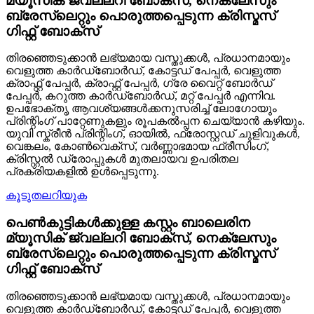
മ്യൂസിക് ജ്വല്ലറി ബോക്സ്, നെക്ലേസും
ബ്രേസ്ലെറ്റും പൊരുത്തപ്പെടുന്ന ക്രിസ്മസ്
ഗിഫ്റ്റ് ബോക്സ്
തിരഞ്ഞെടുക്കാൻ ലഭ്യമായ വസ്തുക്കൾ, പ്രധാനമായും
വെളുത്ത കാർഡ്ബോർഡ്, കോട്ടഡ് പേപ്പർ, വെളുത്ത
ക്രാഫ്റ്റ് പേപ്പർ, ക്രാഫ്റ്റ് പേപ്പർ, ഗ്രേ വൈറ്റ് ബോർഡ്
പേപ്പർ, കറുത്ത കാർഡ്ബോർഡ്, മറ്റ് പേപ്പർ എന്നിവ.
ഉപഭോക്തൃ ആവശ്യങ്ങൾക്കനുസരിച്ച് ലോഗോയും
പ്രിന്റിംഗ് പാറ്റേണുകളും രൂപകൽപ്പന ചെയ്യാൻ കഴിയും.
യുവി സ്ക്രീൻ പ്രിന്റിംഗ്, ഓയിൽ, ഫ്രോസ്റ്റഡ് ചുളിവുകൾ,
വെങ്കലം, കോൺവെക്സ്, വർണ്ണാഭമായ ഫ്രീസിംഗ്,
ക്രിസ്റ്റൽ ഡ്രോപ്പുകൾ മുതലായവ ഉപരിതല
പ്രക്രിയകളിൽ ഉൾപ്പെടുന്നു.
കൂടുതലറിയുക
പെൺകുട്ടികൾക്കുള്ള കസ്റ്റം ബാലെരിന
മ്യൂസിക് ജ്വല്ലറി ബോക്സ്, നെക്ലേസും
ബ്രേസ്ലെറ്റും പൊരുത്തപ്പെടുന്ന ക്രിസ്മസ്
ഗിഫ്റ്റ് ബോക്സ്
തിരഞ്ഞെടുക്കാൻ ലഭ്യമായ വസ്തുക്കൾ, പ്രധാനമായും
വെളുത്ത കാർഡ്ബോർഡ്, കോട്ടഡ് പേപ്പർ, വെളുത്ത