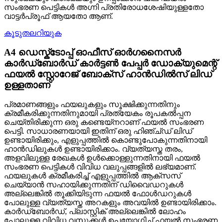
സംഭരണ ​​പെട്ടികൾ അഗ്നി പ്രതിരോധശേഷിയുള്ളതോ
വാട്ടർപ്രൂഫ് ആയതോ ആണ്.
കൂടുതലറിയുക
A4 ഡെസ്ക്ടോപ്പ് ഓഫീസ് ഓർഗനൈസർ
കാർഡ്ബോർഡ് കാർട്ടൺ പേപ്പർ ഡോക്യുമെന്റ്
ഫയൽ സ്റ്റോറേജ് ബോക്സ് ഹാൻഡിൽസ് ലിഡ്
ഉള്ളതാണ്
പ്രമാണങ്ങളും ഫയലുകളും സൂക്ഷിക്കുന്നതിനും
ക്രമീകരിക്കുന്നതിനുമായി പ്രത്യേകം രൂപകൽപ്പന
ചെയ്‌തിരിക്കുന്ന ഒരു കണ്ടെയ്‌നറാണ് ഫയൽ സംഭരണ ​​
പെട്ടി. സാധാരണയായി ഇതിന് ഒരു ഹിഞ്ച്ഡ് ലിഡ്
ഉണ്ടായിരിക്കും, എളുപ്പത്തിൽ കൊണ്ടുപോകുന്നതിനായി
ഹാൻഡിലുകൾ ഉണ്ടായിരിക്കാം. വ്യത്യസ്ത തരം,
അളവിലുള്ള രേഖകൾ ഉൾക്കൊള്ളുന്നതിനായി ഫയൽ
സംഭരണ ​​പെട്ടികൾ വിവിധ വലുപ്പങ്ങളിൽ ലഭ്യമാണ്.
ഫയലുകൾ ക്രമീകരിച്ച് എളുപ്പത്തിൽ ആക്‌സസ്
ചെയ്യാൻ സഹായിക്കുന്നതിന് ഡിവൈഡറുകൾ
അല്ലെങ്കിൽ തൂക്കിയിടുന്ന ഫയൽ ഫോൾഡറുകൾ
പോലുള്ള വ്യത്യസ്ത അറകളും അവയിൽ ഉണ്ടായിരിക്കാം.
കാർഡ്ബോർഡ്, പ്ലാസ്റ്റിക് അല്ലെങ്കിൽ ലോഹം
പോലുള്ള വിവിധ വസ്തുക്കൾ ഉപയോഗിച്ച് ഫയൽ സംഭരണ