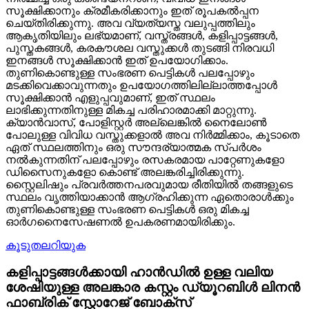
സൂക്ഷിക്കാനും ക്രമീകരിക്കാനും ഇത് രൂപകൽപ്പന
ചെയ്‌തിരിക്കുന്നു. അവ വ്യത്യസ്ത വലുപ്പത്തിലും
ആകൃതിയിലും ലഭ്യമാണ്, വസ്ത്രങ്ങൾ, കളിപ്പാട്ടങ്ങൾ,
പുസ്തകങ്ങൾ, കരകൗശല വസ്തുക്കൾ തുടങ്ങി നിരവധി
ഇനങ്ങൾ സൂക്ഷിക്കാൻ ഇത് ഉപയോഗിക്കാം.
തുണികൊണ്ടുള്ള സംഭരണ ​​പെട്ടികൾ പലപ്പോഴും
മടക്കിവെക്കാവുന്നതും ഉപയോഗത്തിലില്ലാത്തപ്പോൾ
സൂക്ഷിക്കാൻ എളുപ്പവുമാണ്, ഇത് സ്ഥലം
ലാഭിക്കുന്നതിനുള്ള മികച്ച പരിഹാരമാക്കി മാറ്റുന്നു.
ക്യാൻവാസ്, പോളിസ്റ്റർ അല്ലെങ്കിൽ നൈലോൺ
പോലുള്ള വിവിധ വസ്തുക്കളാൽ അവ നിർമ്മിക്കാം, കൂടാതെ
ഏത് സ്ഥലത്തിനും ഒരു സൗന്ദര്യാത്മക സ്പർശം
നൽകുന്നതിന് പലപ്പോഴും രസകരമായ പാറ്റേണുകളോ
ഡിസൈനുകളോ കൊണ്ട് അലങ്കരിച്ചിരിക്കുന്നു.
സ്റ്റൈലിഷും പ്രവർത്തനപരവുമായ രീതിയിൽ തങ്ങളുടെ
സ്ഥലം വൃത്തിയാക്കാൻ ആഗ്രഹിക്കുന്ന ഏതൊരാൾക്കും
തുണികൊണ്ടുള്ള സംഭരണ ​​പെട്ടികൾ ഒരു മികച്ച
ഓർഗനൈസേഷണൽ ഉപകരണമായിരിക്കും.
കൂടുതലറിയുക
കളിപ്പാട്ടങ്ങൾക്കായി ഹാൻഡിൽ ഉള്ള വലിയ
ശേഷിയുള്ള അലങ്കാര കസ്റ്റം ഡ്യൂറബിൾ ലിനൻ
ഫാബ്രിക് സ്റ്റോറേജ് ബോക്സ്