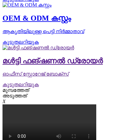
OEM & ODM കസ്റ്റം
ആകൃതിയിലുള്ള പെട്ടി നിർമ്മാതാവ്
കൂടുതലറിയുക
മൾട്ടി ഫങ്ഷണൽ ഡ്രോയർ
ഓഫീസ് സ്റ്റോറേജ് ബോക്സ്
കൂടുതലറിയുക
മുമ്പത്തേത്
അടുത്തത്
X