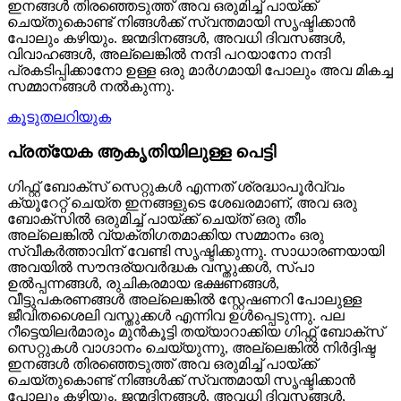
ഇനങ്ങൾ തിരഞ്ഞെടുത്ത് അവ ഒരുമിച്ച് പായ്ക്ക്
ചെയ്തുകൊണ്ട് നിങ്ങൾക്ക് സ്വന്തമായി സൃഷ്ടിക്കാൻ
പോലും കഴിയും. ജന്മദിനങ്ങൾ, അവധി ദിവസങ്ങൾ,
വിവാഹങ്ങൾ, അല്ലെങ്കിൽ നന്ദി പറയാനോ നന്ദി
പ്രകടിപ്പിക്കാനോ ഉള്ള ഒരു മാർഗമായി പോലും അവ മികച്ച
സമ്മാനങ്ങൾ നൽകുന്നു.
കൂടുതലറിയുക
പ്രത്യേക ആകൃതിയിലുള്ള പെട്ടി
ഗിഫ്റ്റ് ബോക്സ് സെറ്റുകൾ എന്നത് ശ്രദ്ധാപൂർവ്വം
ക്യൂറേറ്റ് ചെയ്ത ഇനങ്ങളുടെ ശേഖരമാണ്, അവ ഒരു
ബോക്സിൽ ഒരുമിച്ച് പായ്ക്ക് ചെയ്ത് ഒരു തീം
അല്ലെങ്കിൽ വ്യക്തിഗതമാക്കിയ സമ്മാനം ഒരു
സ്വീകർത്താവിന് വേണ്ടി സൃഷ്ടിക്കുന്നു. സാധാരണയായി
അവയിൽ സൗന്ദര്യവർദ്ധക വസ്തുക്കൾ, സ്പാ
ഉൽപ്പന്നങ്ങൾ, രുചികരമായ ഭക്ഷണങ്ങൾ,
വീട്ടുപകരണങ്ങൾ അല്ലെങ്കിൽ സ്റ്റേഷണറി പോലുള്ള
ജീവിതശൈലി വസ്തുക്കൾ എന്നിവ ഉൾപ്പെടുന്നു. പല
റീട്ടെയിലർമാരും മുൻകൂട്ടി തയ്യാറാക്കിയ ഗിഫ്റ്റ് ബോക്സ്
സെറ്റുകൾ വാഗ്ദാനം ചെയ്യുന്നു, അല്ലെങ്കിൽ നിർദ്ദിഷ്ട
ഇനങ്ങൾ തിരഞ്ഞെടുത്ത് അവ ഒരുമിച്ച് പായ്ക്ക്
ചെയ്തുകൊണ്ട് നിങ്ങൾക്ക് സ്വന്തമായി സൃഷ്ടിക്കാൻ
പോലും കഴിയും. ജന്മദിനങ്ങൾ, അവധി ദിവസങ്ങൾ,