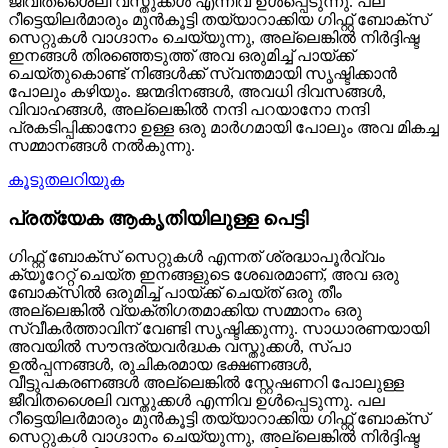
ജീവിതശൈലി വസ്തുക്കൾ എന്നിവ ഉൾപ്പെടുന്നു. പല
റീട്ടെയിലർമാരും മുൻകൂട്ടി തയ്യാറാക്കിയ ഗിഫ്റ്റ് ബോക്സ്
സെറ്റുകൾ വാഗ്ദാനം ചെയ്യുന്നു, അല്ലെങ്കിൽ നിർദ്ദിഷ്ട
ഇനങ്ങൾ തിരഞ്ഞെടുത്ത് അവ ഒരുമിച്ച് പായ്ക്ക്
ചെയ്തുകൊണ്ട് നിങ്ങൾക്ക് സ്വന്തമായി സൃഷ്ടിക്കാൻ
പോലും കഴിയും. ജന്മദിനങ്ങൾ, അവധി ദിവസങ്ങൾ,
വിവാഹങ്ങൾ, അല്ലെങ്കിൽ നന്ദി പറയാനോ നന്ദി
പ്രകടിപ്പിക്കാനോ ഉള്ള ഒരു മാർഗമായി പോലും അവ മികച്ച
സമ്മാനങ്ങൾ നൽകുന്നു.
കൂടുതലറിയുക
പ്രത്യേക ആകൃതിയിലുള്ള പെട്ടി
ഗിഫ്റ്റ് ബോക്സ് സെറ്റുകൾ എന്നത് ശ്രദ്ധാപൂർവ്വം
ക്യൂറേറ്റ് ചെയ്ത ഇനങ്ങളുടെ ശേഖരമാണ്, അവ ഒരു
ബോക്സിൽ ഒരുമിച്ച് പായ്ക്ക് ചെയ്ത് ഒരു തീം
അല്ലെങ്കിൽ വ്യക്തിഗതമാക്കിയ സമ്മാനം ഒരു
സ്വീകർത്താവിന് വേണ്ടി സൃഷ്ടിക്കുന്നു. സാധാരണയായി
അവയിൽ സൗന്ദര്യവർദ്ധക വസ്തുക്കൾ, സ്പാ
ഉൽപ്പന്നങ്ങൾ, രുചികരമായ ഭക്ഷണങ്ങൾ,
വീട്ടുപകരണങ്ങൾ അല്ലെങ്കിൽ സ്റ്റേഷണറി പോലുള്ള
ജീവിതശൈലി വസ്തുക്കൾ എന്നിവ ഉൾപ്പെടുന്നു. പല
റീട്ടെയിലർമാരും മുൻകൂട്ടി തയ്യാറാക്കിയ ഗിഫ്റ്റ് ബോക്സ്
സെറ്റുകൾ വാഗ്ദാനം ചെയ്യുന്നു, അല്ലെങ്കിൽ നിർദ്ദിഷ്ട