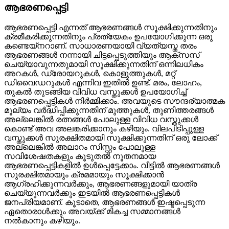
ആഭരണപ്പെട്ടി
ആഭരണപ്പെട്ടി എന്നത് ആഭരണങ്ങൾ സൂക്ഷിക്കുന്നതിനും
ക്രമീകരിക്കുന്നതിനും പ്രത്യേകം ഉപയോഗിക്കുന്ന ഒരു
കണ്ടെയ്നറാണ്. സാധാരണയായി വ്യത്യസ്ത തരം
ആഭരണങ്ങൾ നന്നായി ചിട്ടപ്പെടുത്തിയും ആക്‌സസ്
ചെയ്യാവുന്നതുമായി സൂക്ഷിക്കുന്നതിന് ഒന്നിലധികം
അറകൾ, ഡ്രോയറുകൾ, കൊളുത്തുകൾ, മറ്റ്
ഡിവൈഡറുകൾ എന്നിവ ഇതിൽ ഉണ്ട്. മരം, ലോഹം,
തുകൽ തുടങ്ങിയ വിവിധ വസ്തുക്കൾ ഉപയോഗിച്ച്
ആഭരണപ്പെട്ടികൾ നിർമ്മിക്കാം. അവയുടെ സൗന്ദര്യാത്മക
മൂല്യം വർദ്ധിപ്പിക്കുന്നതിന് മുത്തുകൾ, തുണിത്തരങ്ങൾ
അല്ലെങ്കിൽ രത്നങ്ങൾ പോലുള്ള വിവിധ വസ്തുക്കൾ
കൊണ്ട് അവ അലങ്കരിക്കാനും കഴിയും. വിലപിടിപ്പുള്ള
വസ്തുക്കൾ സുരക്ഷിതമായി സൂക്ഷിക്കുന്നതിന് ഒരു ലോക്ക്
അല്ലെങ്കിൽ അലാറം സിസ്റ്റം പോലുള്ള
സവിശേഷതകളും കൂടുതൽ നൂതനമായ
ആഭരണപ്പെട്ടികളിൽ ഉൾപ്പെട്ടേക്കാം. വീട്ടിൽ ആഭരണങ്ങൾ
സുരക്ഷിതമായും ക്രമമായും സൂക്ഷിക്കാൻ
ആഗ്രഹിക്കുന്നവർക്കും, ആഭരണങ്ങളുമായി യാത്ര
ചെയ്യുന്നവർക്കും ഇടയിൽ ആഭരണപ്പെട്ടികൾ
ജനപ്രിയമാണ്. കൂടാതെ, ആഭരണങ്ങൾ ഇഷ്ടപ്പെടുന്ന
ഏതൊരാൾക്കും അവയ്ക്ക് മികച്ച സമ്മാനങ്ങൾ
നൽകാനും കഴിയും.