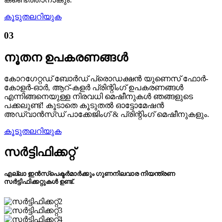
കൂടുതലറിയുക
03
നൂതന ഉപകരണങ്ങൾ
കോറഗേറ്റഡ് ബോർഡ് പ്രൊഡക്ഷൻ യുണെസ് ഫോർ-
കോളർ-ഓർ, ആറ്-കളർ പ്രിന്റിംഗ് ഉപകരണങ്ങൾ
എന്നിങ്ങനെയുള്ള നിരവധി മെഷീനുകൾ ഞങ്ങളുടെ
പക്കലുണ്ട്! കൂടാതെ കൂടുതൽ ഓട്ടോമേഷൻ
അഡ്വാൻസ്ഡ് പാക്കേജിംഗ് & പ്രിന്റിംഗ് മെഷീനുകളും.
കൂടുതലറിയുക
സർട്ടിഫിക്കറ്റ്
എല്ലാ ഇൻസ്പെക്ടർമാർക്കും ഗുണനിലവാര നിയന്ത്രണ
സർട്ടിഫിക്കറ്റുകൾ ഉണ്ട്.