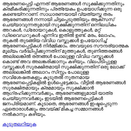
ആഭരണപ്പെട്ടി എന്നത് ആഭരണങ്ങൾ സൂക്ഷിക്കുന്നതിനും
ക്രമീകരിക്കുന്നതിനും പ്രത്യേകം ഉപയോഗിക്കുന്ന ഒരു
കണ്ടെയ്നറാണ്. സാധാരണയായി വ്യത്യസ്ത തരം
ആഭരണങ്ങൾ നന്നായി ചിട്ടപ്പെടുത്തിയും ആക്‌സസ്
ചെയ്യാവുന്നതുമായി സൂക്ഷിക്കുന്നതിന് ഒന്നിലധികം
അറകൾ, ഡ്രോയറുകൾ, കൊളുത്തുകൾ, മറ്റ്
ഡിവൈഡറുകൾ എന്നിവ ഇതിൽ ഉണ്ട്. മരം, ലോഹം,
തുകൽ തുടങ്ങിയ വിവിധ വസ്തുക്കൾ ഉപയോഗിച്ച്
ആഭരണപ്പെട്ടികൾ നിർമ്മിക്കാം. അവയുടെ സൗന്ദര്യാത്മക
മൂല്യം വർദ്ധിപ്പിക്കുന്നതിന് മുത്തുകൾ, തുണിത്തരങ്ങൾ
അല്ലെങ്കിൽ രത്നങ്ങൾ പോലുള്ള വിവിധ വസ്തുക്കൾ
കൊണ്ട് അവ അലങ്കരിക്കാനും കഴിയും. വിലപിടിപ്പുള്ള
വസ്തുക്കൾ സുരക്ഷിതമായി സൂക്ഷിക്കുന്നതിന് ഒരു ലോക്ക്
അല്ലെങ്കിൽ അലാറം സിസ്റ്റം പോലുള്ള
സവിശേഷതകളും കൂടുതൽ നൂതനമായ
ആഭരണപ്പെട്ടികളിൽ ഉൾപ്പെട്ടേക്കാം. വീട്ടിൽ ആഭരണങ്ങൾ
സുരക്ഷിതമായും ക്രമമായും സൂക്ഷിക്കാൻ
ആഗ്രഹിക്കുന്നവർക്കും, ആഭരണങ്ങളുമായി യാത്ര
ചെയ്യുന്നവർക്കും ഇടയിൽ ആഭരണപ്പെട്ടികൾ
ജനപ്രിയമാണ്. കൂടാതെ, ആഭരണങ്ങൾ ഇഷ്ടപ്പെടുന്ന
ഏതൊരാൾക്കും അവയ്ക്ക് മികച്ച സമ്മാനങ്ങൾ
നൽകാനും കഴിയും.
കൂടുതലറിയുക