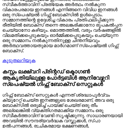
സ്വീകർത്താവിന് പ്രത്യേക അർത്ഥം നൽകുന്ന
വികാരപരമായ ഇനങ്ങൾ എന്നിങ്ങനെ വിവിധ ഇനങ്ങൾ
ഒരു സ്പെഷ്യൽ ഗിഫ്റ്റ് ബോക്സിൽ ഉൾപ്പെടാം.
സമ്മാനത്തിന്റെ ഉദ്ദേശിച്ച വികാരം പ്രതിഫലിപ്പിക്കുന്ന
രീതിയിൽ ബോക്സ് തന്നെ അലങ്കരിക്കാനോ രൂപകൽപ്പന
ചെയ്യാനോ കഴിയും. മൊത്തത്തിൽ, വരും വർഷങ്ങളിൽ
വിലമതിക്കപ്പെടുകയും ഓർമ്മിക്കപ്പെടുകയും ചെയ്യുന്ന
ഒരു സമ്മാനം നൽകുന്നതിനുള്ള ചിന്തനീയവും
അർത്ഥവത്തായതുമായ മാർഗമാണ് സ്പെഷ്യൽ ഗിഫ്റ്റ്
ബോക്സ്.
കൂടുതലറിയുക
കസ്റ്റം ലക്ഷ്വറി പ്രിന്റഡ് ഒക്ടാഗൺ
ആകൃതിയിലുള്ള പോർട്ടബിൾ ആനിവേഴ്സറി
സ്പെഷ്യൽ ഗിഫ്റ്റ് ബോക്സ് സെറ്റുകൾ
ഗിഫ്റ്റ് ബോക്സ് സെറ്റുകൾ എന്നത് ശ്രദ്ധാപൂർവ്വം
ക്യൂറേറ്റ് ചെയ്ത ഇനങ്ങളുടെ ശേഖരമാണ്, അവ ഒരു
ബോക്സിൽ ഒരുമിച്ച് പായ്ക്ക് ചെയ്ത് ഒരു തീം
അല്ലെങ്കിൽ വ്യക്തിഗതമാക്കിയ സമ്മാനം ഒരു
സ്വീകർത്താവിന് വേണ്ടി സൃഷ്ടിക്കുന്നു. സാധാരണയായി
അവയിൽ സൗന്ദര്യവർദ്ധക വസ്തുക്കൾ, സ്പാ
ഉൽപ്പന്നങ്ങൾ, രുചികരമായ ഭക്ഷണങ്ങൾ,