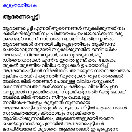
കൂടുതലറിയുക
ആഭരണപ്പെട്ടി
ആഭരണപ്പെട്ടി എന്നത് ആഭരണങ്ങൾ സൂക്ഷിക്കുന്നതിനും
ക്രമീകരിക്കുന്നതിനും പ്രത്യേകം ഉപയോഗിക്കുന്ന ഒരു
കണ്ടെയ്നറാണ്. സാധാരണയായി വ്യത്യസ്ത തരം
ആഭരണങ്ങൾ നന്നായി ചിട്ടപ്പെടുത്തിയും ആക്‌സസ്
ചെയ്യാവുന്നതുമായി സൂക്ഷിക്കുന്നതിന് ഒന്നിലധികം
അറകൾ, ഡ്രോയറുകൾ, കൊളുത്തുകൾ, മറ്റ്
ഡിവൈഡറുകൾ എന്നിവ ഇതിൽ ഉണ്ട്. മരം, ലോഹം,
തുകൽ തുടങ്ങിയ വിവിധ വസ്തുക്കൾ ഉപയോഗിച്ച്
ആഭരണപ്പെട്ടികൾ നിർമ്മിക്കാം. അവയുടെ സൗന്ദര്യാത്മക
മൂല്യം വർദ്ധിപ്പിക്കുന്നതിന് മുത്തുകൾ, തുണിത്തരങ്ങൾ
അല്ലെങ്കിൽ രത്നങ്ങൾ പോലുള്ള വിവിധ വസ്തുക്കൾ
കൊണ്ട് അവ അലങ്കരിക്കാനും കഴിയും. വിലപിടിപ്പുള്ള
വസ്തുക്കൾ സുരക്ഷിതമായി സൂക്ഷിക്കുന്നതിന് ഒരു ലോക്ക്
അല്ലെങ്കിൽ അലാറം സിസ്റ്റം പോലുള്ള
സവിശേഷതകളും കൂടുതൽ നൂതനമായ
ആഭരണപ്പെട്ടികളിൽ ഉൾപ്പെട്ടേക്കാം. വീട്ടിൽ ആഭരണങ്ങൾ
സുരക്ഷിതമായും ക്രമമായും സൂക്ഷിക്കാൻ
ആഗ്രഹിക്കുന്നവർക്കും, ആഭരണങ്ങളുമായി യാത്ര
ചെയ്യുന്നവർക്കും ഇടയിൽ ആഭരണപ്പെട്ടികൾ
ജനപ്രിയമാണ്. കൂടാതെ, ആഭരണങ്ങൾ ഇഷ്ടപ്പെടുന്ന