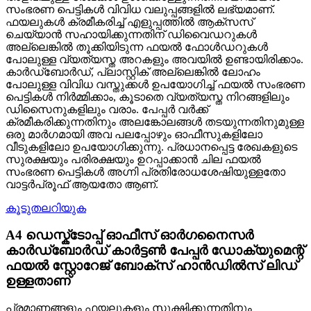
സംഭരണ ​​പെട്ടികൾ വിവിധ വലുപ്പങ്ങളിൽ ലഭ്യമാണ്.
ഫയലുകൾ ക്രമീകരിച്ച് എളുപ്പത്തിൽ ആക്‌സസ്
ചെയ്യാൻ സഹായിക്കുന്നതിന് ഡിവൈഡറുകൾ
അല്ലെങ്കിൽ തൂക്കിയിടുന്ന ഫയൽ ഫോൾഡറുകൾ
പോലുള്ള വ്യത്യസ്ത അറകളും അവയിൽ ഉണ്ടായിരിക്കാം.
കാർഡ്ബോർഡ്, പ്ലാസ്റ്റിക് അല്ലെങ്കിൽ ലോഹം
പോലുള്ള വിവിധ വസ്തുക്കൾ ഉപയോഗിച്ച് ഫയൽ സംഭരണ
​​പെട്ടികൾ നിർമ്മിക്കാം, കൂടാതെ വ്യത്യസ്ത നിറങ്ങളിലും
ഡിസൈനുകളിലും വരാം. പേപ്പർ വർക്ക്
ക്രമീകരിക്കുന്നതിനും അലങ്കോലങ്ങൾ തടയുന്നതിനുമുള്ള
ഒരു മാർഗമായി അവ പലപ്പോഴും ഓഫീസുകളിലോ
വീടുകളിലോ ഉപയോഗിക്കുന്നു. പ്രധാനപ്പെട്ട രേഖകളുടെ
സുരക്ഷയും പരിരക്ഷയും ഉറപ്പാക്കാൻ ചില ഫയൽ
സംഭരണ ​​പെട്ടികൾ അഗ്നി പ്രതിരോധശേഷിയുള്ളതോ
വാട്ടർപ്രൂഫ് ആയതോ ആണ്.
കൂടുതലറിയുക
A4 ഡെസ്ക്ടോപ്പ് ഓഫീസ് ഓർഗനൈസർ
കാർഡ്ബോർഡ് കാർട്ടൺ പേപ്പർ ഡോക്യുമെന്റ്
ഫയൽ സ്റ്റോറേജ് ബോക്സ് ഹാൻഡിൽസ് ലിഡ്
ഉള്ളതാണ്
പ്രമാണങ്ങളും ഫയലുകളും സൂക്ഷിക്കുന്നതിനും